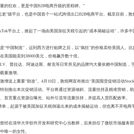
量的狂欢，更是中国B2B电商升级的里程碑。”
元老”级平台，也是中国首个一站式跨境出口B2B电商平台。截至目前，敦煌
ikTok平台上，掀起了一场由美国加征关税引起的“成本揭秘运动”，许
“中国制造”，运到西方进行贴牌之后，以“疯狂”的价格卖给美国人。比如
在美国能卖到38000美元，价格飙升数十倍。
LV、普拉达、阿迪达斯、耐克等日常所见的品牌均大量依赖中国制造，
载量激增。
上重要“助攻”。4月10日，敦煌网宣布推出“美国囤货促销活动Stock& 
特别推出本次促销活动。平台将通过资源倾斜、流量扶持及精准营销，助
、首页重点资源位曝光、站外引流等流量扶持，并提高人货匹配效率。
应用榜单，起源于被美国加征关税倒逼出来的成本揭秘运动，但也离不开电商
她曾经在清华大学软件开发和研究中心当教师，后来担任了微软市场服务
中唯一的女性。