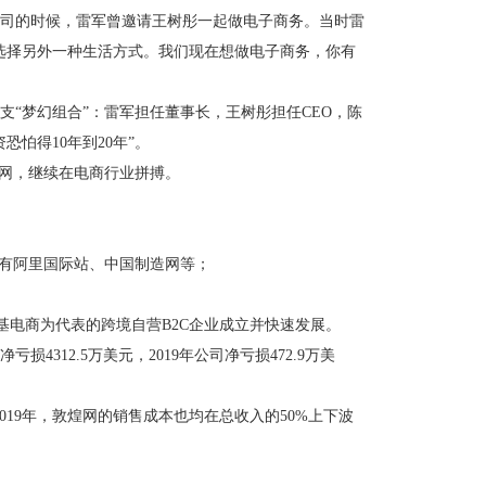
公司的时候，雷军曾邀请王树彤一起做电子商务。当时雷
选择另外一种生活方式。我们现在想做电子商务，你有
“梦幻组合”：雷军担任董事长，王树彤担任CEO，陈
怕得10年到20年”。
煌网，继续在电商行业拼搏。
台有阿里国际站、中国制造网等；
基电商为代表的跨境自营B2C企业成立并快速发展。
312.5万美元，2019年公司净亏损472.9万美
和2019年，敦煌网的销售成本也均在总收入的50%上下波