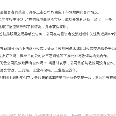
量投资者的关注，许多上市公司均回应了与敦煌网的合作情况。
021年年报中提到：“在跨境电商物流市场，成功开发科沃斯、泽宝、兰
致电华贸物流证券部了解情况，并未获得接听。
态股份披露股票交易异动公告称，公司在与投资者交流过程中关注到近期B2
贴细分业态下的商业模式，提及了敦煌网是B2B出口模式交易服务平台的代
过友好互链。截至目前公司及三态速递等下属公司与敦煌网均无合作。
“请问贵公司跟敦煌网有合作吗？”问题时表示，公司目前与敦煌网没有合
激光雷达、工具柜、工业存储柜、工业吸尘器等。
集团于2004年创立，是领先的B2B跨境电子商务交易平台，贵公司有在
食谱照着吃, 轻松掉称, 让你也能吃出幸福感
下一篇：
郑州市惠济区东风