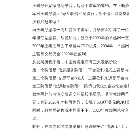
王树彤开始做电商平台，起源于雷军的邀约。在《顺势
军对王树彤说：“做互联网不见得行，但不做互联网就
没有兴趣来做？”
而王树彤思考一周后答应了雷军，并给雷军引荐了一位
年担任副总裁。尽管如此，独立于2000年的卓越网一直
2002年王树彤辞去了卓越网CEO职务。2004年，
主营靠交易佣金 2020年已盈利
从发展历程来看，中国跨境电商有三大发展阶段：
第一个阶段是“信息服务阶段”，平台盈利模式主要是
第二个阶段是“交易平台”模式，主要盈利来源是平台
第三阶段是“资源整合阶段”，跨境自营B2C企业快速
敦煌网此前向港交所递交的招股书显示，尽管敦煌网早在20
元，直到2020年才扭亏为盈，实现了58.9万美元的净
同时，敦煌网销售成本居高不下。2020年敦煌网总收入为
动。
此外，在国内知名网络消费纠纷调解平台“电诉宝”上，从