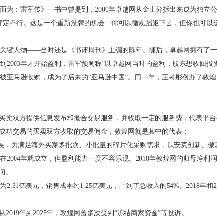
而为：雷军传》一书中曾提到，2000年卓越网从金山分拆出来成为独立
肯定不行。这是一个重新洗牌的机会，你可以循规蹈矩下去，但你也可以
关键人物——当时还是《书评周刊》主编的陈年。随后，卓越网拥有了一支
到2003年才开始盈利，雷军预测称“以卓越网当时的盈利，股东想收回投资恐
卓越网被亚马逊收购，成为了后来的“亚马逊中国”。同一年，王树彤创办了敦
向买卖双方提供信息发布和撮合交易服务，并收取一定的服务费，代表平
向成功交易的买卖双方收取的交易佣金，敦煌网就是其中的代表；
发展，为满足海外买家多批次、小批量的碎片化采购需求，以安克创新、傲
04年就成立，但盈利能力一度不容乐观。2018年敦煌网的归母净利润净亏损4
利润。
2.31亿美元，销售成本约1.25亿美元，占到了总收入的54%。2018年
2019年到2025年，敦煌网曾多次受到“冻结商家资金”等投诉。