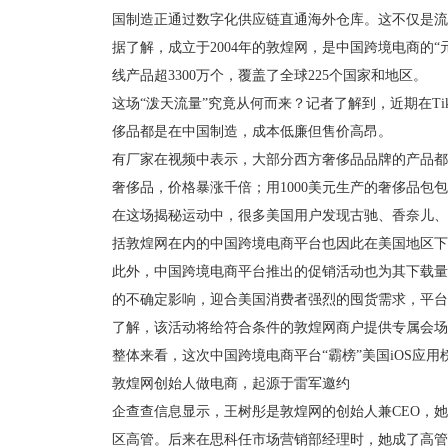
国制造正通过数字化供应链直通海外仓库。这不仅是流
据了解，成立于2004年的敦煌网，是中国跨境电商的“
线产品超3300万个，覆盖了全球225个国家和地区。
这场“泼天流量”究竟从何而来？记者了解到，近期在T
侈品都是在中国制造，成本低廉但售价高昂。
有厂家在视频中表示，大部分西方奢侈品品牌的产品都是
奢侈品，价格暴涨千倍；用1000美元生产的奢侈品包包
在这场揭秘运动中，很多美国用户发现古驰、香奈儿、
括敦煌网在内的中国跨境电商平台也因此在美国地区下
此外，中国跨境电商平台推出的促销活动也为其下载量激增送
的不确定影响，迎合美国消费者强烈的囤货需求，平台
了解，该活动将给符合条件的敦煌网商户提供专属会场
整体来看，这次中国跨境电商平台“霸榜”美国iOS
敦煌网创始人做电商，起源于雷军邀约
企查查信息显示，王树彤是敦煌网的创始人兼CEO，
区高管。后来在思科任市场营销部经理时，她成了高管