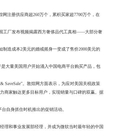
网注册供应商超260万个，累积买家超7700万个，在
多中国工厂发布视频揭露西方奢侈品代工真相——大部分奢
制造成本2美元的婚戒摇身一变成了售价2000美元的
于是大量美国用户开始涌入中国电商平台购买产品，包
SaveSale”。敦煌网方面表示，为应对美国关税政策
力商家触达更多目标用户，实现销量与口碑的双赢。据
平台自身抓住时机推出的促销活动。
部经理和事业发展部经理，并成为微软当时最年轻的中国