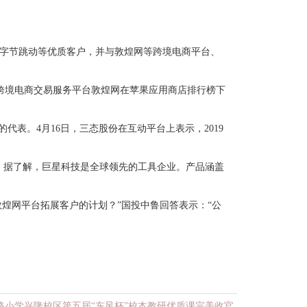
亭、字节跳动等优质客户，并与敦煌网等跨境电商平台、
B跨境电商交易服务平台敦煌网在苹果应用商店排行榜下
表。4月16日，三态股份在互动平台上表示，2019
作。据了解，巨星科技是全球领先的工具企业。产品涵盖
敦煌网平台拓展客户的计划？”国投中鲁回答表示：“公
路小学兴隆校区第五届“东风杯”校本教研优质课完美收官