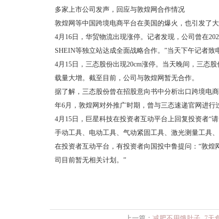
多家上市公司发声，回应与敦煌网合作情况
敦煌网等中国跨境电商平台在美国的爆火，也引发了大
4月16日，华贸物流出现涨停。记者发现，公司曾在2
SHEIN等独立站达成全面战略合作。”当天下午记者
4月15日，三态股份出现20cm涨停。当天晚间，三
载量大增。截至目前，公司与敦煌网暂无合作。
据了解，三态股份曾在招股意向书中分析出口跨境电商补
年6月，敦煌网对外推广时期，曾与三态速递官网进行
4月15日，巨星科技在投资者互动平台上回复投资者
手动工具、电动工具、气动紧固工具、激光测量工具、
在投资者互动平台，有投资者向国投中鲁提问：“敦煌网
司目前暂无相关计划。”
上一篇：
减肥不用饿肚子, 7天