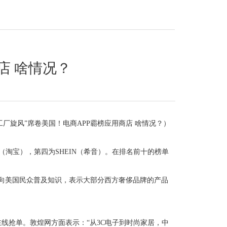
店 啥情况？
工厂旋风”席卷美国！电商APP霸榜应用商店 啥情况？）
ao（淘宝），第四为SHEIN（希音）。在排名前十的榜单
。
开始向美国民众普及知识，表示大部分西方奢侈品牌的产品
台在线抢单。敦煌网方面表示：“从3C电子到时尚家居，中